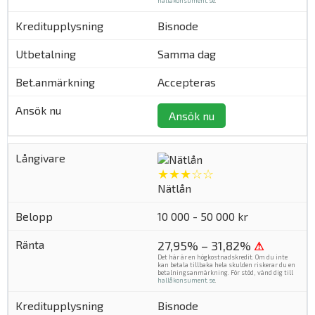
hallåkonsument.se
.
Bisnode
Samma dag
Accepteras
Ansök nu
★★★☆☆
Nätlån
10 000 - 50 000 kr
27,95% – 31,82%
⚠
Det här är en högkostnadskredit. Om du inte
kan betala tillbaka hela skulden riskerar du en
betalningsanmärkning. För stöd, vänd dig till
hallåkonsument.se
.
Bisnode