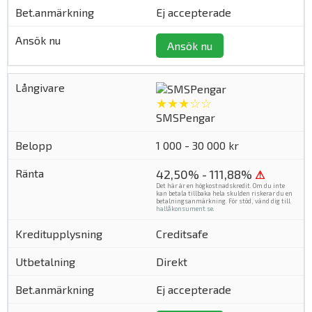
Ej accepterade
Ansök nu
★★★☆☆
SMSPengar
1 000 - 30 000 kr
42,50% - 111,88%
⚠
Det här är en högkostnadskredit. Om du inte
kan betala tillbaka hela skulden riskerar du en
betalningsanmärkning. För stöd, vänd dig till
hallåkonsument.se
.
Creditsafe
Direkt
Ej accepterade