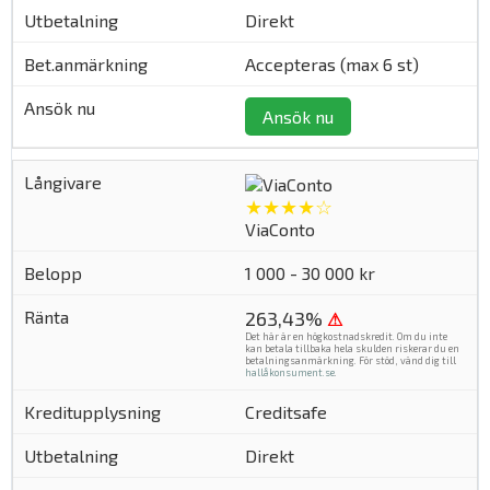
Direkt
Accepteras (max 6 st)
Ansök nu
★★★★☆
ViaConto
1 000 - 30 000 kr
263,43%
⚠
Det här är en högkostnadskredit. Om du inte
kan betala tillbaka hela skulden riskerar du en
betalningsanmärkning. För stöd, vänd dig till
hallåkonsument.se
.
Creditsafe
Direkt