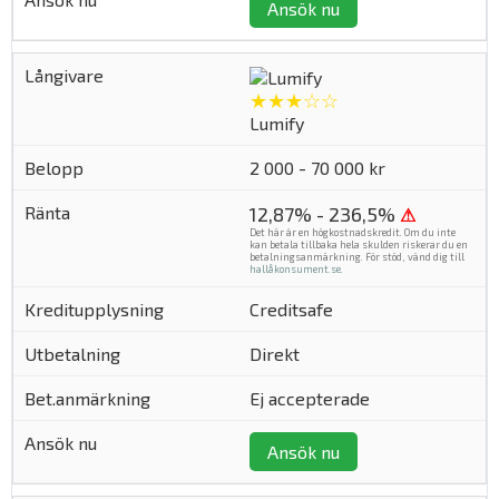
Ansök nu
★★★☆☆
Lumify
2 000 - 70 000 kr
12,87% - 236,5%
⚠
Det här är en högkostnadskredit. Om du inte
kan betala tillbaka hela skulden riskerar du en
betalningsanmärkning. För stöd, vänd dig till
hallåkonsument.se
.
Creditsafe
Direkt
Ej accepterade
Ansök nu