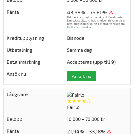
43,98% - 76,80%
⚠
Det här är en högkostnadskredit. Om du inte
kan betala tillbaka hela skulden riskerar du en
betalningsanmärkning. För stöd, vänd dig till
hallåkonsument.se
.
Bisnode
Samma dag
Accepteras (upp till 9)
Ansök nu
★★★★☆
Fairlo
10 000 - 70 000 kr
21,94% - 33,18%
⚠