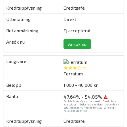
Creditsafe
Direkt
Ej accepterat
Ansök nu
★★★☆☆
Ferratum
1 000 - 40 000 kr
47,64% - 54,05%
⚠
Det här är en högkostnadskredit. Om du inte
kan betala tillbaka hela skulden riskerar du en
betalningsanmärkning. För stöd, vänd dig till
hallåkonsument.se
.
Creditsafe