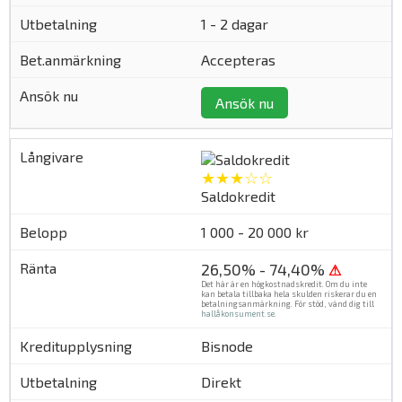
1 - 2 dagar
Accepteras
Ansök nu
★★★☆☆
Saldokredit
1 000 - 20 000 kr
26,50% - 74,40%
⚠
Det här är en högkostnadskredit. Om du inte
kan betala tillbaka hela skulden riskerar du en
betalningsanmärkning. För stöd, vänd dig till
hallåkonsument.se
.
Bisnode
Direkt