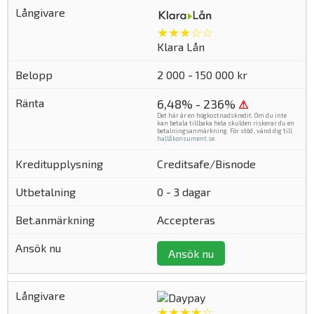
★★★☆☆
Klara Lån
2 000 - 150 000 kr
6,48% - 236%
⚠
Det här är en högkostnadskredit. Om du inte
kan betala tillbaka hela skulden riskerar du en
betalningsanmärkning. För stöd, vänd dig till
hallåkonsument.se
.
Creditsafe/Bisnode
0 - 3 dagar
Accepteras
Ansök nu
★★★★☆