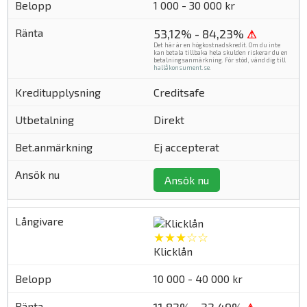
1 000 - 30 000 kr
53,12% - 84,23%
⚠
Det här är en högkostnadskredit. Om du inte
kan betala tillbaka hela skulden riskerar du en
betalningsanmärkning. För stöd, vänd dig till
hallåkonsument.se
.
Creditsafe
Direkt
Ej accepterat
Ansök nu
★★★☆☆
Klicklån
10 000 - 40 000 kr
11,82% - 32,49%