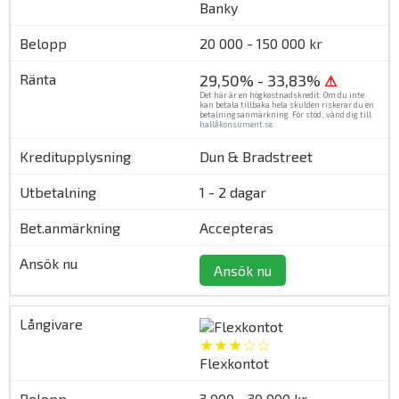
Banky
20 000 - 150 000 kr
29,50% - 33,83%
⚠
Det här är en högkostnadskredit. Om du inte
kan betala tillbaka hela skulden riskerar du en
betalningsanmärkning. För stöd, vänd dig till
hallåkonsument.se
.
Dun & Bradstreet
1 - 2 dagar
Accepteras
Ansök nu
★★★☆☆
Flexkontot
3 000 - 30 000 kr