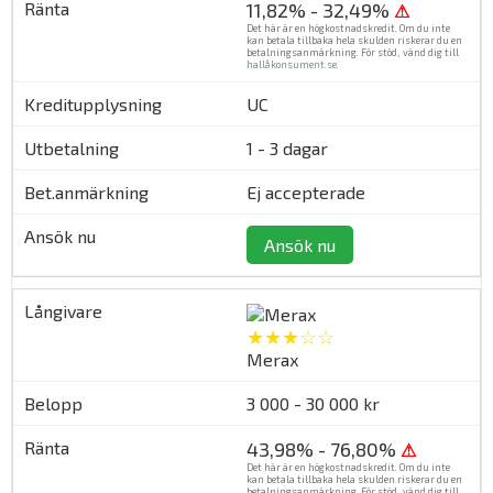
11,82% - 32,49%
⚠
Det här är en högkostnadskredit. Om du inte
kan betala tillbaka hela skulden riskerar du en
betalningsanmärkning. För stöd, vänd dig till
hallåkonsument.se
.
UC
1 - 3 dagar
Ej accepterade
Ansök nu
★★★☆☆
Merax
3 000 - 30 000 kr
43,98% - 76,80%
⚠
Det här är en högkostnadskredit. Om du inte
kan betala tillbaka hela skulden riskerar du en
betalningsanmärkning. För stöd, vänd dig till