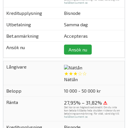
hallåkonsument.se
.
Bisnode
Samma dag
Accepteras
Ansök nu
★★★☆☆
Nätlån
10 000 - 50 000 kr
27,95% – 31,82%
⚠
Det här är en högkostnadskredit. Om du inte
kan betala tillbaka hela skulden riskerar du en
betalningsanmärkning. För stöd, vänd dig till
hallåkonsument.se
.
Bisnode