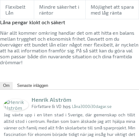
Flexibelt
Mindre säkerhet i
Möjlighet att spara
Lån
räntor
med låg ränta
Låna pengar klokt och säkert
När allt kommer omkring handlar det om att hitta en balans
mellan trygghet och ekonomisk frihet. Oavsett om du
överväger ett bundet lån eller något mer flexibelt, är nyckeln
att ha all information framför sig. På så sätt kan du göra val
som passar både din nuvarande situation och dina framtida
drömmar!
Om
Senaste inläggen
Henrik Alström
hos
Författare & VD
Låna3000i30dagar.se
Jag växte upp i en liten stad i Sverige, där gemenskap och tillit
alltid stod i centrum. Redan som barn älskade jag att hjälpa mina
vänner och familj med allt från skolarbete till små sparprojekt. Min
fascination för ekonomi började tidigt när jag insåg hur viktigt det