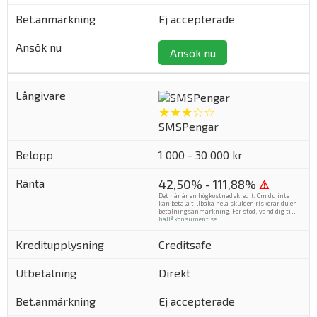
Ej accepterade
Ansök nu
★★★☆☆
SMSPengar
1 000 - 30 000 kr
42,50% - 111,88%
⚠
Det här är en högkostnadskredit. Om du inte
kan betala tillbaka hela skulden riskerar du en
betalningsanmärkning. För stöd, vänd dig till
hallåkonsument.se
.
Creditsafe
Direkt
Ej accepterade