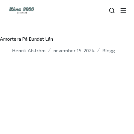
S
k
i
p
t
o
Amortera På Bundet Lån
c
o
Henrik Alström
november 15, 2024
Blogg
n
t
e
n
t