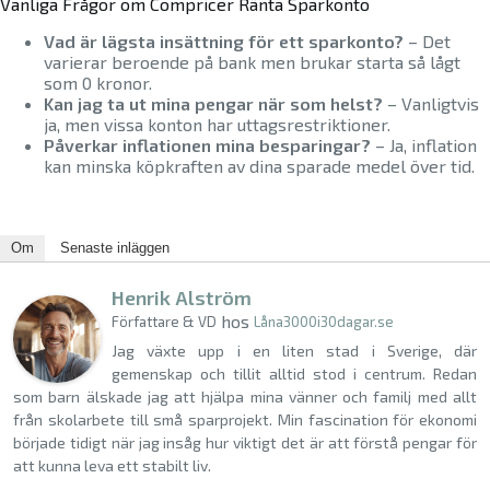
Vanliga Frågor om Compricer Ränta Sparkonto
Vad är lägsta insättning för ett sparkonto?
– Det
varierar beroende på bank men brukar starta så lågt
som 0 kronor.
Kan jag ta ut mina pengar när som helst?
– Vanligtvis
ja, men vissa konton har uttagsrestriktioner.
Påverkar inflationen mina besparingar?
– Ja, inflation
kan minska köpkraften av dina sparade medel över tid.
Om
Senaste inläggen
Henrik Alström
hos
Författare & VD
Låna3000i30dagar.se
Jag växte upp i en liten stad i Sverige, där
gemenskap och tillit alltid stod i centrum. Redan
som barn älskade jag att hjälpa mina vänner och familj med allt
från skolarbete till små sparprojekt. Min fascination för ekonomi
började tidigt när jag insåg hur viktigt det är att förstå pengar för
att kunna leva ett stabilt liv.