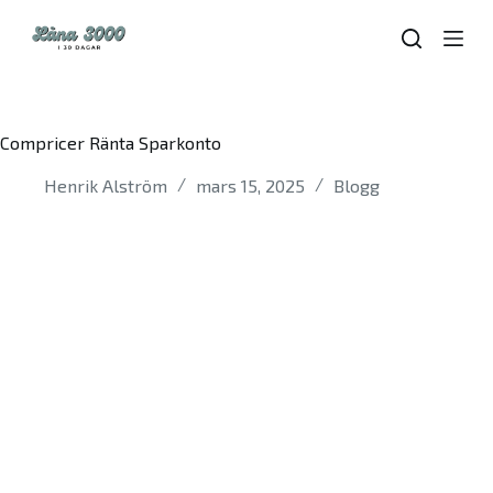
S
k
i
p
t
o
Compricer Ränta Sparkonto
c
o
Henrik Alström
mars 15, 2025
Blogg
n
t
e
n
t