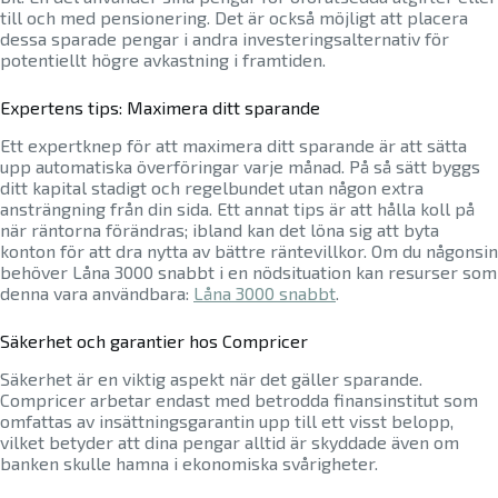
till och med pensionering. Det är också möjligt att placera
dessa sparade pengar i andra investeringsalternativ för
potentiellt högre avkastning i framtiden.
Expertens tips: Maximera ditt sparande
Ett expertknep för att maximera ditt sparande är att sätta
upp automatiska överföringar varje månad. På så sätt byggs
ditt kapital stadigt och regelbundet utan någon extra
ansträngning från din sida. Ett annat tips är att hålla koll på
när räntorna förändras; ibland kan det löna sig att byta
konton för att dra nytta av bättre räntevillkor. Om du någonsin
behöver Låna 3000 snabbt i en nödsituation kan resurser som
denna vara användbara:
Låna 3000 snabbt
.
Säkerhet och garantier hos Compricer
Säkerhet är en viktig aspekt när det gäller sparande.
Compricer arbetar endast med betrodda finansinstitut som
omfattas av insättningsgarantin upp till ett visst belopp,
vilket betyder att dina pengar alltid är skyddade även om
banken skulle hamna i ekonomiska svårigheter.