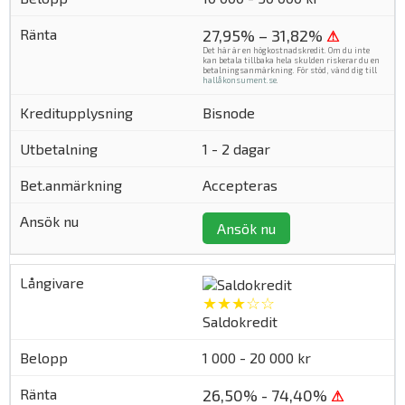
27,95% – 31,82%
⚠
Det här är en högkostnadskredit. Om du inte
kan betala tillbaka hela skulden riskerar du en
betalningsanmärkning. För stöd, vänd dig till
hallåkonsument.se
.
Bisnode
1 - 2 dagar
Accepteras
Ansök nu
★★★☆☆
Saldokredit
1 000 - 20 000 kr
26,50% - 74,40%
⚠