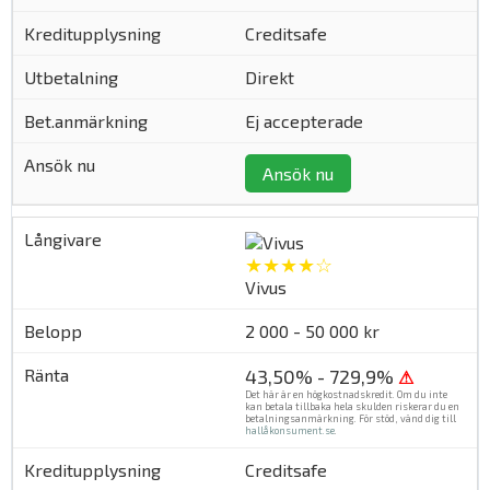
Creditsafe
Direkt
Ej accepterade
Ansök nu
★★★★☆
Vivus
2 000 - 50 000 kr
43,50% - 729,9%
⚠
Det här är en högkostnadskredit. Om du inte
kan betala tillbaka hela skulden riskerar du en
betalningsanmärkning. För stöd, vänd dig till
hallåkonsument.se
.
Creditsafe