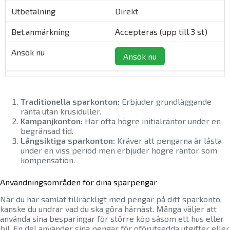
Direkt
Accepteras (upp till 3 st)
Ansök nu
Traditionella sparkonton:
Erbjuder grundläggande
ränta utan krusiduller.
Kampanjkonton:
Har ofta högre initialräntor under en
begränsad tid.
Långsiktiga sparkonton:
Kräver att pengarna är låsta
under en viss period men erbjuder högre räntor som
kompensation.
Användningsområden för dina sparpengar
När du har samlat tillräckligt med pengar på ditt sparkonto,
kanske du undrar vad du ska göra härnäst. Många väljer att
använda sina besparingar för större köp såsom ett hus eller
bil. En del använder sina pengar för oförutsedda utgifter eller