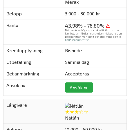
Merax
3 000 - 30 000 kr
43,98% - 76,80%
⚠
Det här är en högkostnadskredit. Om du inte
kan betala tillbaka hela skulden riskerar du en
betalningsanmärkning. För stöd, vänd dig till
hallåkonsument.se
.
Bisnode
Samma dag
Accepteras
Ansök nu
★★★☆☆
Nätlån
10 000 - 50 000 kr