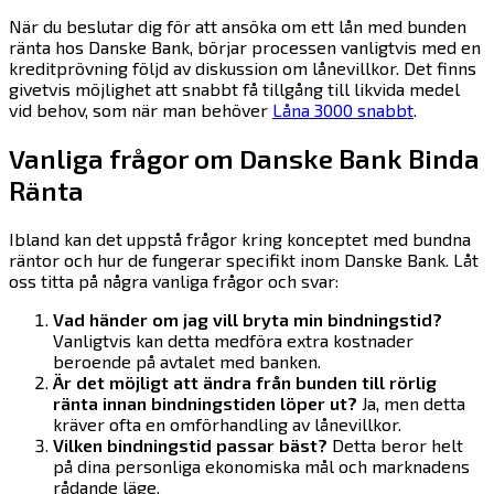
När du beslutar dig för att ansöka om ett lån med bunden
ränta hos Danske Bank, börjar processen vanligtvis med en
kreditprövning följd av diskussion om lånevillkor. Det finns
givetvis möjlighet att snabbt få tillgång till likvida medel
vid behov, som när man behöver
Låna 3000 snabbt
.
Vanliga frågor om Danske Bank Binda
Ränta
Ibland kan det uppstå frågor kring konceptet med bundna
räntor och hur de fungerar specifikt inom Danske Bank. Låt
oss titta på några vanliga frågor och svar:
Vad händer om jag vill bryta min bindningstid?
Vanligtvis kan detta medföra extra kostnader
beroende på avtalet med banken.
Är det möjligt att ändra från bunden till rörlig
ränta innan bindningstiden löper ut?
Ja, men detta
kräver ofta en omförhandling av lånevillkor.
Vilken bindningstid passar bäst?
Detta beror helt
på dina personliga ekonomiska mål och marknadens
rådande läge.