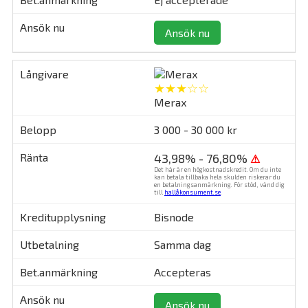
Ansök nu
★★★☆☆
Merax
3 000 - 30 000 kr
43,98% - 76,80%
⚠
Det här är en högkostnadskredit. Om du inte
kan betala tillbaka hela skulden riskerar du
en betalningsanmärkning. För stöd, vänd dig
till
hallåkonsument.se
.
Bisnode
Samma dag
Accepteras
Ansök nu