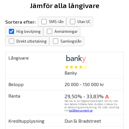
Jämför alla långivare
Sortera efter:
SMS-lån
Utan UC
Hög beviljning
Anmärkningar
Direkt utbetalning
Samlingslån
★★★★☆
Banky
20 000 - 150 000 kr
29,50% - 33,83%
⚠
Det här är en högkostnadskredit. Om du inte
kan betala tillbaka hela skulden riskerar du
en betalningsanmärkning. För stöd, vänd dig
till
hallåkonsument.se
.
Dun & Bradstreet