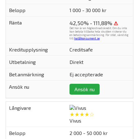
1 000 - 30 000 kr
42,50% - 111,88%
⚠
Det här är en högkostnadskredit. Om du inte
kan betala tillbaka hela skulden riskerar du
en betalningsanmärkning. För stöd, vänd dig
till
hallåkonsument.se
.
Creditsafe
Direkt
Ej accepterade
Ansök nu
★★★★☆
Vivus
2 000 - 50 000 kr