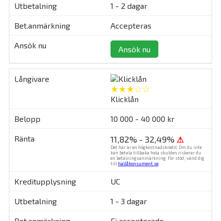
1 - 2 dagar
Accepteras
Ansök nu
★★★☆☆
Klicklån
10 000 - 40 000 kr
11,82% - 32,49%
⚠
Det här är en högkostnadskredit. Om du inte
kan betala tillbaka hela skulden riskerar du
en betalningsanmärkning. För stöd, vänd dig
till
hallåkonsument.se
.
UC
1 - 3 dagar
Ej accepterade