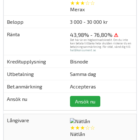
★★★☆☆
Merax
3 000 - 30 000 kr
43,98% - 76,80%
⚠
Det här är en högkostnadskredit. Om du inte
kan betala tillbaka hela skulden riskerar du en
betalningsanmärkning. För stöd, vänd dig till
hallåkonsument.se
.
Bisnode
Samma dag
Accepteras
Ansök nu
★★★☆☆
Nätlån