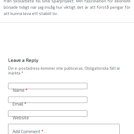
från skolarbete till små sparprojekt. Min fascination för ekonomi
började tidigt när jag insåg hur viktigt det är att förstå pengar för
att kunna leva ett stabilt liv.
Leave a Reply
Din e-postadress kommer inte publiceras.
Obligatoriska fält är
märkta
*
Name
*
Email
*
Website
Add Comment
*