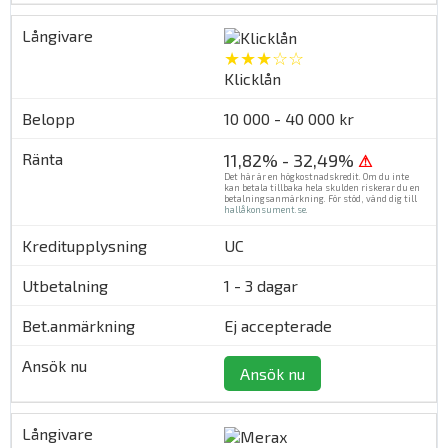
★★★☆☆
Klicklån
10 000 - 40 000 kr
11,82% - 32,49%
⚠
Det här är en högkostnadskredit. Om du inte
kan betala tillbaka hela skulden riskerar du en
betalningsanmärkning. För stöd, vänd dig till
hallåkonsument.se
.
UC
1 - 3 dagar
Ej accepterade
Ansök nu