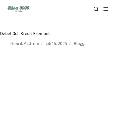
S
k
i
p
t
o
Debet Och Kredit Exempel
c
o
Henrik Alström
juli 16, 2025
Blogg
n
t
e
n
t