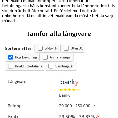
det exakta månadsbeloppet. Detta innebär att
betalningarna hålls konstanta under hela låneperioden tills
skulden är helt återbetald. En fördel med detta är
enkelheten, då du alltid vet exakt vad du måste betala varje
månad.
Jämför alla långivare
Sortera efter:
SMS-lån
Utan UC
Hög beviljning
Anmärkningar
Direkt utbetalning
Samlingslån
★★★★☆
Banky
20 000 - 150 000 kr
29,50% - 33,83%
⚠