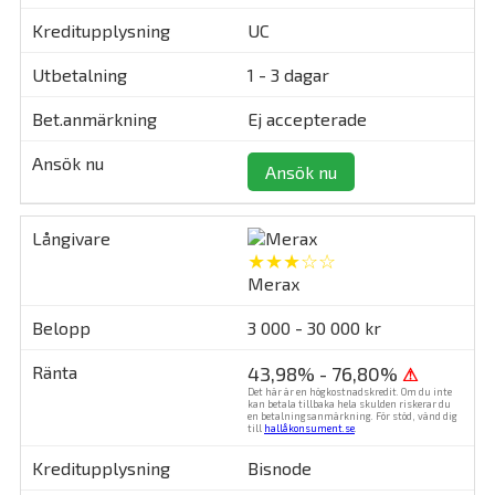
UC
1 - 3 dagar
Ej accepterade
Ansök nu
★★★☆☆
Merax
3 000 - 30 000 kr
43,98% - 76,80%
⚠
Det här är en högkostnadskredit. Om du inte
kan betala tillbaka hela skulden riskerar du
en betalningsanmärkning. För stöd, vänd dig
till
hallåkonsument.se
.
Bisnode