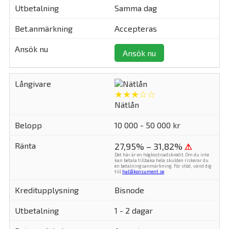
Samma dag
Accepteras
Ansök nu
★★★☆☆
Nätlån
10 000 - 50 000 kr
27,95% – 31,82%
⚠
Det här är en högkostnadskredit. Om du inte
kan betala tillbaka hela skulden riskerar du
en betalningsanmärkning. För stöd, vänd dig
till
hallåkonsument.se
.
Bisnode
1 - 2 dagar