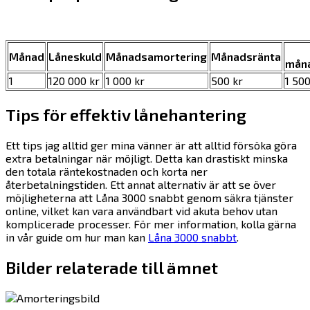
Månad
Låneskuld
Månadsamortering
Månadsränta
måna
1
120 000 kr
1 000 kr
500 kr
1 500
Tips för effektiv lånehantering
Ett tips jag alltid ger mina vänner är att alltid försöka göra
extra betalningar när möjligt. Detta kan drastiskt minska
den totala räntekostnaden och korta ner
återbetalningstiden. Ett annat alternativ är att se över
möjligheterna att Låna 3000 snabbt genom säkra tjänster
online, vilket kan vara användbart vid akuta behov utan
komplicerade processer. För mer information, kolla gärna
in vår guide om hur man kan
Låna 3000 snabbt
.
Bilder relaterade till ämnet