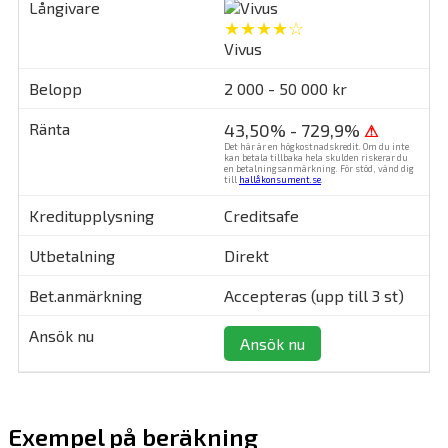
★★★★☆
Vivus
2 000 - 50 000 kr
43,50% - 729,9%
⚠
Det här är en högkostnadskredit. Om du inte
kan betala tillbaka hela skulden riskerar du
en betalningsanmärkning. För stöd, vänd dig
till
hallåkonsument.se
.
Creditsafe
Direkt
Accepteras (upp till 3 st)
Ansök nu
Exempel på beräkning