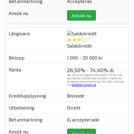
Accepteras
Ansök nu
★★★☆☆
Saldokredit
1 000 - 20 000 kr
26,50% - 74,40%
⚠
Det här är en högkostnadskredit. Om du inte
kan betala tillbaka hela skulden riskerar du
en betalningsanmärkning. För stöd, vänd dig
till
hallåkonsument.se
.
Bisnode
Direkt
Ej accepterade
Ansök nu