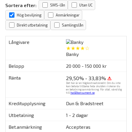
Sortera efter:
SMS-lån
Utan UC
Hög beviljning
Anmärkningar
Direkt utbetalning
Samlingslån
★★★★☆
Banky
20 000 - 150 000 kr
29,50% - 33,83%
⚠
Det här är en högkostnadskredit. Om du inte
kan betala tillbaka hela skulden riskerar du
en betalningsanmärkning. För stöd, vänd dig
till
hallåkonsument.se
.
Dun & Bradstreet
1 - 2 dagar
Accepteras