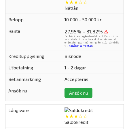
★★★☆☆
Nätlån
10 000 - 50 000 kr
27,95% – 31,82%
⚠
Det här är en högkostnadskredit. Om du inte
kan betala tillbaka hela skulden riskerar du
en betalningsanmärkning. För stöd, vänd dig
till
hallåkonsument.se
.
Bisnode
1 - 2 dagar
Accepteras
Ansök nu
★★★☆☆
Saldokredit