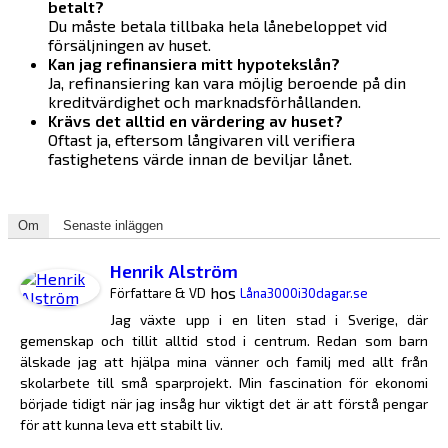
betalt?
Du måste betala tillbaka hela lånebeloppet vid
försäljningen av huset.
Kan jag refinansiera mitt hypotekslån?
Ja, refinansiering kan vara möjlig beroende på din
kreditvärdighet och marknadsförhållanden.
Krävs det alltid en värdering av huset?
Oftast ja, eftersom långivaren vill verifiera
fastighetens värde innan de beviljar lånet.
Om
Senaste inläggen
Henrik Alström
hos
Författare & VD
Låna3000i30dagar.se
Jag växte upp i en liten stad i Sverige, där
gemenskap och tillit alltid stod i centrum. Redan som barn
älskade jag att hjälpa mina vänner och familj med allt från
skolarbete till små sparprojekt. Min fascination för ekonomi
började tidigt när jag insåg hur viktigt det är att förstå pengar
för att kunna leva ett stabilt liv.