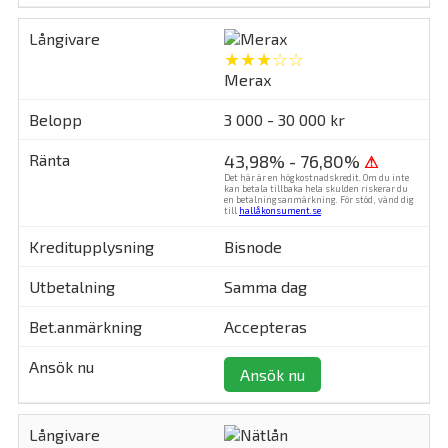
★★★☆☆
Merax
3 000 - 30 000 kr
43,98% - 76,80%
⚠
Det här är en högkostnadskredit. Om du inte
kan betala tillbaka hela skulden riskerar du
en betalningsanmärkning. För stöd, vänd dig
till
hallåkonsument.se
.
Bisnode
Samma dag
Accepteras
Ansök nu