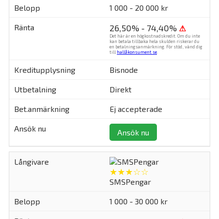
1 000 - 20 000 kr
26,50% - 74,40%
⚠
Det här är en högkostnadskredit. Om du inte
kan betala tillbaka hela skulden riskerar du
en betalningsanmärkning. För stöd, vänd dig
till
hallåkonsument.se
.
Bisnode
Direkt
Ej accepterade
Ansök nu
★★★☆☆
SMSPengar
1 000 - 30 000 kr