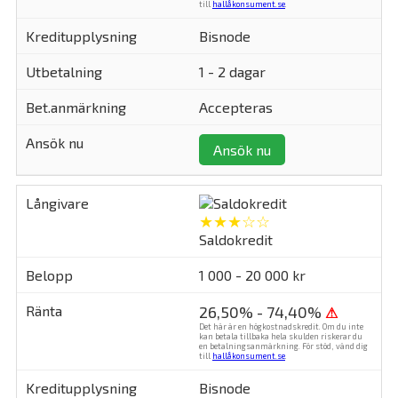
till
hallåkonsument.se
.
Bisnode
1 - 2 dagar
Accepteras
Ansök nu
★★★☆☆
Saldokredit
1 000 - 20 000 kr
26,50% - 74,40%
⚠
Det här är en högkostnadskredit. Om du inte
kan betala tillbaka hela skulden riskerar du
en betalningsanmärkning. För stöd, vänd dig
till
hallåkonsument.se
.
Bisnode