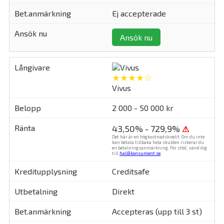
Ej accepterade
Ansök nu
★★★★☆
Vivus
2 000 - 50 000 kr
43,50% - 729,9%
⚠
Det här är en högkostnadskredit. Om du inte
kan betala tillbaka hela skulden riskerar du
en betalningsanmärkning. För stöd, vänd dig
till
hallåkonsument.se
.
Creditsafe
Direkt
Accepteras (upp till 3 st)