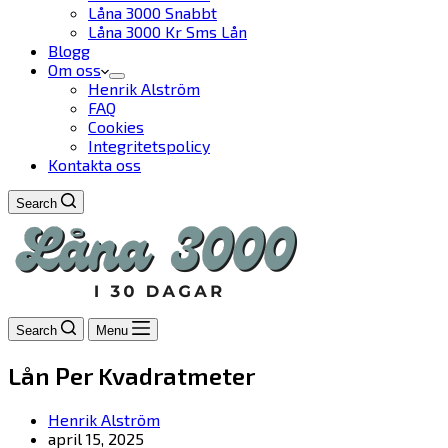
Låna 3000 Snabbt
Låna 3000 Kr Sms Lån
Blogg
Om oss
Henrik Alström
FAQ
Cookies
Integritetspolicy
Kontakta oss
Search
Search
Menu
Lån Per Kvadratmeter
Henrik Alström
april 15, 2025