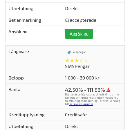
Direkt
Ej accepterade
Ansök nu
★★★☆☆
SMSPengar
1 000 - 30 000 kr
42,50% - 111,88%
⚠
Det här är en högkostnadskredit. Om du inte
kan betala tillbaka hela skulden riskerar du
en betalningsanmärkning. För stöd, vänd dig
till
hallåkonsument.se
.
Creditsafe
Direkt