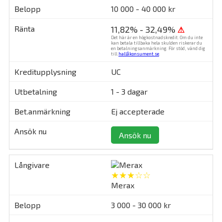
10 000 - 40 000 kr
11,82% - 32,49%
⚠
Det här är en högkostnadskredit. Om du inte
kan betala tillbaka hela skulden riskerar du
en betalningsanmärkning. För stöd, vänd dig
till
hallåkonsument.se
.
UC
1 - 3 dagar
Ej accepterade
Ansök nu
★★★☆☆
Merax
3 000 - 30 000 kr