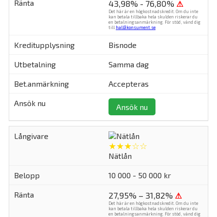
43,98% - 76,80%
⚠
Det här är en högkostnadskredit. Om du inte
kan betala tillbaka hela skulden riskerar du
en betalningsanmärkning. För stöd, vänd dig
till
hallåkonsument.se
.
Bisnode
Samma dag
Accepteras
Ansök nu
★★★☆☆
Nätlån
10 000 - 50 000 kr
27,95% – 31,82%
⚠
Det här är en högkostnadskredit. Om du inte
kan betala tillbaka hela skulden riskerar du
en betalningsanmärkning. För stöd, vänd dig