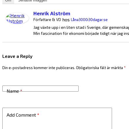
Om
Senaste inläggen
Henrik Alström
hos
Författare & VD
Låna3000i30dagar.se
Jag växte upp i en liten stad i Sverige, där gemenskap
Min fascination för ekonomi började tidigt när jag inså
Leave a Reply
Din e-postadress kommer inte publiceras.
Obligatoriska fält är märkta
*
Name
*
Add Comment
*