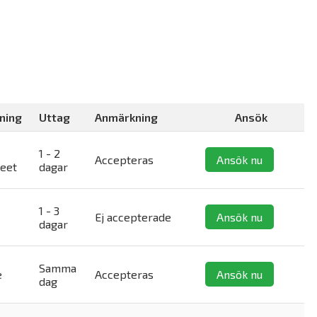
ning
Uttag
Anmärkning
Ansök
1 - 2
Accepteras
Ansök nu
reet
dagar
1 - 3
Ej accepterade
Ansök nu
dagar
Samma
e
Accepteras
Ansök nu
dag