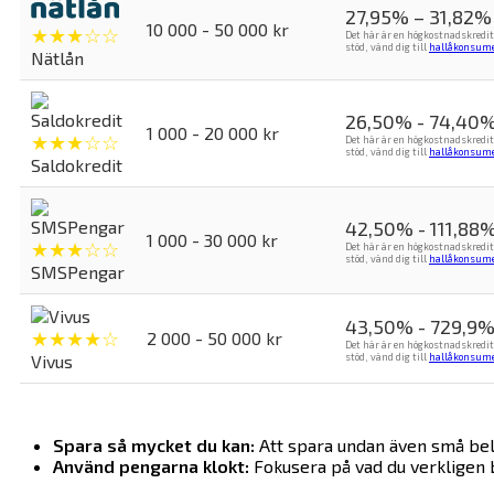
27,95% – 31,82%
10 000 - 50 000 kr
★★★☆☆
Det här är en högkostnadskredit
stöd, vänd dig till
hallåkonsume
Nätlån
26,50% - 74,40
1 000 - 20 000 kr
★★★☆☆
Det här är en högkostnadskredit
stöd, vänd dig till
hallåkonsume
Saldokredit
42,50% - 111,88
1 000 - 30 000 kr
★★★☆☆
Det här är en högkostnadskredit
stöd, vänd dig till
hallåkonsume
SMSPengar
43,50% - 729,9
★★★★☆
2 000 - 50 000 kr
Det här är en högkostnadskredit
Vivus
stöd, vänd dig till
hallåkonsume
Spara så mycket du kan:
Att spara undan även små belo
Använd pengarna klokt:
Fokusera på vad du verkligen b