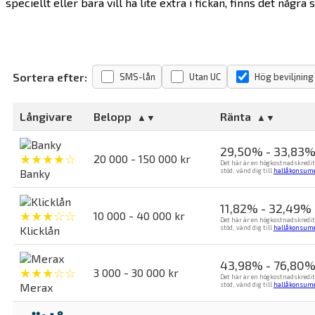
speciellt eller bara vill ha lite extra i fickan, finns det några
Sortera efter:
SMS-lån
Utan UC
Hög beviljning
Långivare
Belopp
Ränta
29,50% - 33,83
★★★★☆
20 000 - 150 000 kr
Det här är en högkostnadskredit
Banky
stöd, vänd dig till
hallåkonsume
11,82% - 32,49%
★★★☆☆
10 000 - 40 000 kr
Det här är en högkostnadskredit
Klicklån
stöd, vänd dig till
hallåkonsume
43,98% - 76,80
★★★☆☆
3 000 - 30 000 kr
Det här är en högkostnadskredit
Merax
stöd, vänd dig till
hallåkonsume