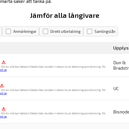
 smarta saker att tänka på.
Jämför alla långivare
Anmärkningar
Direkt utbetalning
Samlingslån
Upplys
%
⚠
Dun &
. Om du inte kan betala tillbaka hela skulden riskerar du en betalningsanmärkning. För
Bradst
nt.se
.
⚠
UC
. Om du inte kan betala tillbaka hela skulden riskerar du en betalningsanmärkning. För
nt.se
.
%
⚠
Bisnod
. Om du inte kan betala tillbaka hela skulden riskerar du en betalningsanmärkning. För
nt.se
.