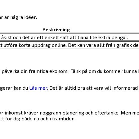
är är några idéer:
Beskrivning
sikt och det är ett enkelt sätt att tjäna lite extra pengar.
 utföra korta uppdrag online. Det kan vara allt från grafisk des
påverka din framtida ekonomi. Tänk på om du kommer kunna betal
ngerar kan du
Läs mer
. Det är alltid bra att vara väl informera
nar inkomst kräver noggrann planering och eftertanke. Men med 
tt för dig både nu och i framtiden.