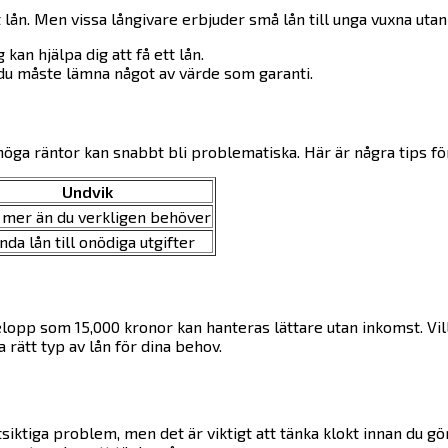
t lån. Men vissa långivare erbjuder små lån till unga vuxna uta
kan hjälpa dig att få ett lån.
 du måste lämna något av värde som garanti.
 höga räntor kan snabbt bli problematiska. Här är några tips för
Undvik
 mer än du verkligen behöver
da lån till onödiga utgifter
elopp som 15,000 kronor kan hanteras lättare utan inkomst. Vi
 rätt typ av lån för dina behov.
siktiga problem, men det är viktigt att tänka klokt innan du g