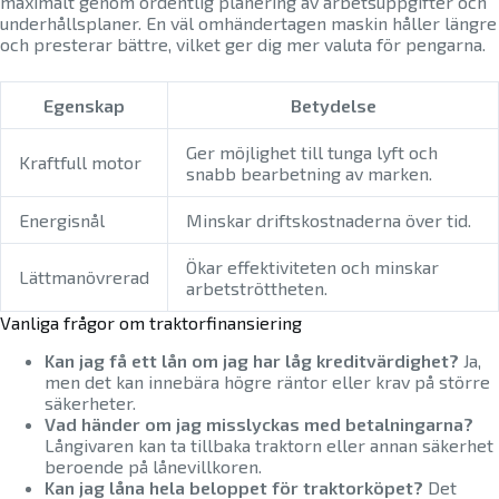
maximalt genom ordentlig planering av arbetsuppgifter och
underhållsplaner. En väl omhändertagen maskin håller längre
och presterar bättre, vilket ger dig mer valuta för pengarna.
Egenskap
Betydelse
Ger möjlighet till tunga lyft och
Kraftfull motor
snabb bearbetning av marken.
Energisnål
Minskar driftskostnaderna över tid.
Ökar effektiviteten och minskar
Lättmanövrerad
arbetströttheten.
Vanliga frågor om traktorfinansiering
Kan jag få ett lån om jag har låg kreditvärdighet?
Ja,
men det kan innebära högre räntor eller krav på större
säkerheter.
Vad händer om jag misslyckas med betalningarna?
Långivaren kan ta tillbaka traktorn eller annan säkerhet
beroende på lånevillkoren.
Kan jag låna hela beloppet för traktorköpet?
Det