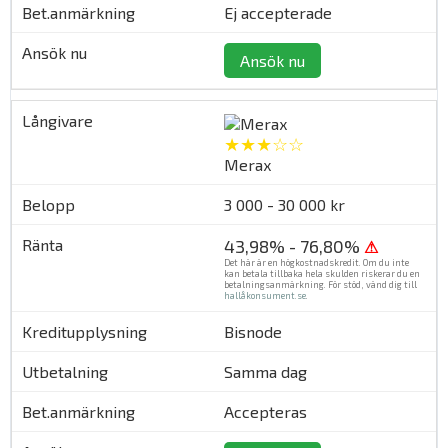
Ej accepterade
Ansök nu
★★★☆☆
Merax
3 000 - 30 000 kr
43,98% - 76,80%
⚠
Det här är en högkostnadskredit. Om du inte
kan betala tillbaka hela skulden riskerar du en
betalningsanmärkning. För stöd, vänd dig till
hallåkonsument.se
.
Bisnode
Samma dag
Accepteras