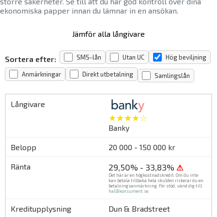
större säkerheter. Se till att du har god kontroll över dina
ekonomiska papper innan du lämnar in en ansökan.
Jämför alla långivare
SMS-lån
Utan UC
Hög beviljning
Sortera efter:
Anmärkningar
Direkt utbetalning
Samlingslån
★★★★☆
Banky
20 000 - 150 000 kr
29,50% - 33,83%
⚠
Det här är en högkostnadskredit. Om du inte
kan betala tillbaka hela skulden riskerar du en
betalningsanmärkning. För stöd, vänd dig till
hallåkonsument.se
.
Dun & Bradstreet