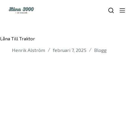
S
k
i
p
t
o
Låna Till Traktor
c
o
Henrik Alström
februari 7, 2025
Blogg
n
t
e
n
t