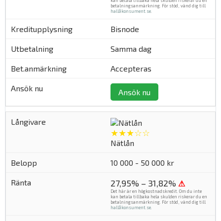
kan betala tillbaka hela skulden riskerar du en
betalningsanmärkning. För stöd, vänd dig till
hallåkonsument.se
.
Bisnode
Samma dag
Accepteras
Ansök nu
★★★☆☆
Nätlån
10 000 - 50 000 kr
27,95% – 31,82%
⚠
Det här är en högkostnadskredit. Om du inte
kan betala tillbaka hela skulden riskerar du en
betalningsanmärkning. För stöd, vänd dig till
hallåkonsument.se
.