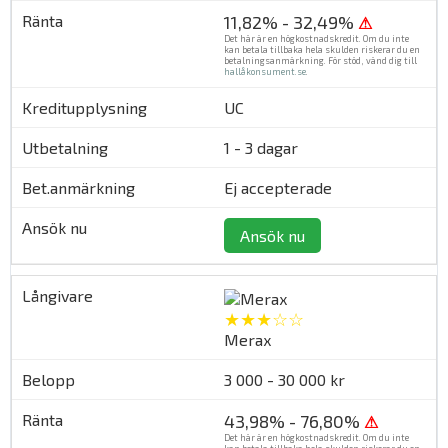
11,82% - 32,49%
⚠
Det här är en högkostnadskredit. Om du inte
kan betala tillbaka hela skulden riskerar du en
betalningsanmärkning. För stöd, vänd dig till
hallåkonsument.se
.
UC
1 - 3 dagar
Ej accepterade
Ansök nu
★★★☆☆
Merax
3 000 - 30 000 kr
43,98% - 76,80%
⚠
Det här är en högkostnadskredit. Om du inte