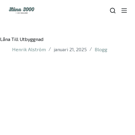
S
k
i
p
t
o
Låna Till Utbyggnad
c
o
Henrik Alström
januari 21, 2025
Blogg
n
t
e
n
t