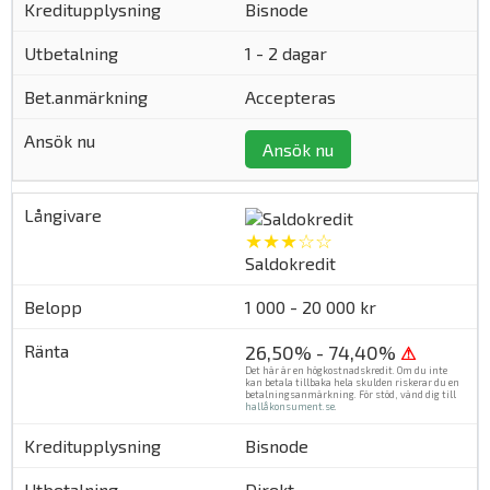
Bisnode
1 - 2 dagar
Accepteras
Ansök nu
★★★☆☆
Saldokredit
1 000 - 20 000 kr
26,50% - 74,40%
⚠
Det här är en högkostnadskredit. Om du inte
kan betala tillbaka hela skulden riskerar du en
betalningsanmärkning. För stöd, vänd dig till
hallåkonsument.se
.
Bisnode
Direkt