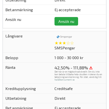
Ej accepterade
Ansök nu
★★★☆☆
SMSPengar
1 000 - 30 000 kr
42,50% - 111,88%
⚠
Det här är en högkostnadskredit. Om du inte
kan betala tillbaka hela skulden riskerar du en
betalningsanmärkning. För stöd, vänd dig till
hallåkonsument.se
.
Creditsafe
Direkt
Ej accepterade