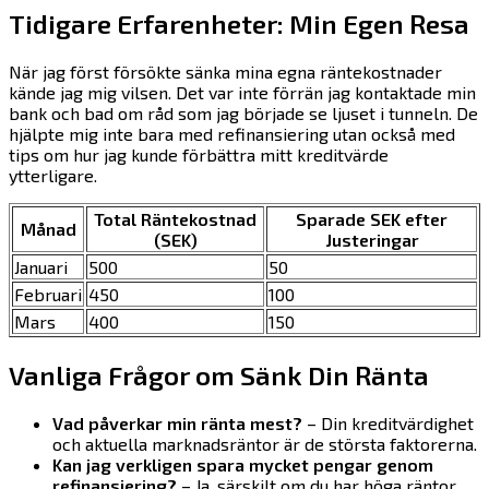
Tidigare Erfarenheter: Min Egen Resa
När jag först försökte sänka mina egna räntekostnader
kände jag mig vilsen. Det var inte förrän jag kontaktade min
bank och bad om råd som jag började se ljuset i tunneln. De
hjälpte mig inte bara med refinansiering utan också med
tips om hur jag kunde förbättra mitt kreditvärde
ytterligare.
Total Räntekostnad
Sparade SEK efter
Månad
(SEK)
Justeringar
Januari
500
50
Februari
450
100
Mars
400
150
Vanliga Frågor om Sänk Din Ränta
Vad påverkar min ränta mest?
– Din kreditvärdighet
och aktuella marknadsräntor är de största faktorerna.
Kan jag verkligen spara mycket pengar genom
refinansiering?
– Ja, särskilt om du har höga räntor