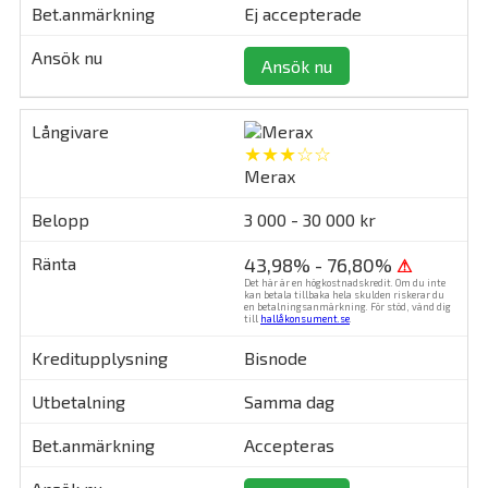
Ej accepterade
Ansök nu
★★★☆☆
Merax
3 000 - 30 000 kr
43,98% - 76,80%
⚠
Det här är en högkostnadskredit. Om du inte
kan betala tillbaka hela skulden riskerar du
en betalningsanmärkning. För stöd, vänd dig
till
hallåkonsument.se
.
Bisnode
Samma dag
Accepteras