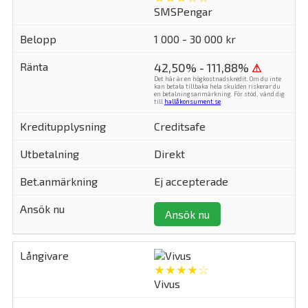
SMSPengar
1 000 - 30 000 kr
42,50% - 111,88%
⚠
Det här är en högkostnadskredit. Om du inte
kan betala tillbaka hela skulden riskerar du
en betalningsanmärkning. För stöd, vänd dig
till
hallåkonsument.se
.
Creditsafe
Direkt
Ej accepterade
Ansök nu
★★★★☆
Vivus