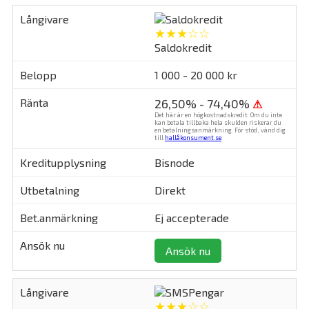
★★★☆☆
Saldokredit
1 000 - 20 000 kr
26,50% - 74,40%
⚠
Det här är en högkostnadskredit. Om du inte
kan betala tillbaka hela skulden riskerar du
en betalningsanmärkning. För stöd, vänd dig
till
hallåkonsument.se
.
Bisnode
Direkt
Ej accepterade
Ansök nu
★★★☆☆