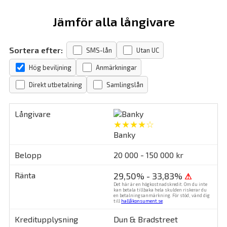
Jämför alla långivare
Sortera efter:
SMS-lån
Utan UC
Hög beviljning
Anmärkningar
Direkt utbetalning
Samlingslån
★★★★☆
Banky
20 000 - 150 000 kr
29,50% - 33,83%
⚠
Det här är en högkostnadskredit. Om du inte
kan betala tillbaka hela skulden riskerar du
en betalningsanmärkning. För stöd, vänd dig
till
hallåkonsument.se
.
Dun & Bradstreet