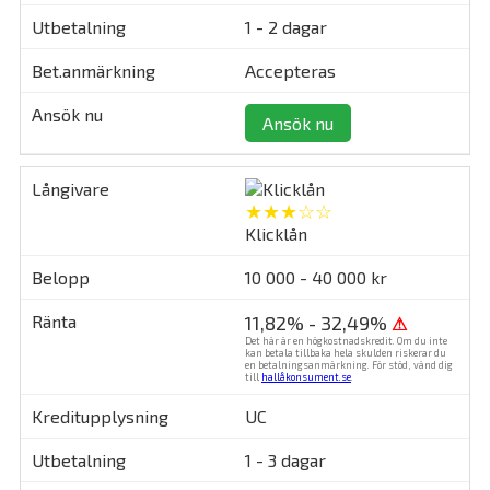
1 - 2 dagar
Accepteras
Ansök nu
★★★☆☆
Klicklån
10 000 - 40 000 kr
11,82% - 32,49%
⚠
Det här är en högkostnadskredit. Om du inte
kan betala tillbaka hela skulden riskerar du
en betalningsanmärkning. För stöd, vänd dig
till
hallåkonsument.se
.
UC
1 - 3 dagar