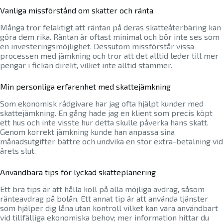
Vanliga missförstånd om skatter och ränta
Många tror felaktigt att räntan på deras skatteåterbäring kan
göra dem rika. Räntan är oftast minimal och bör inte ses som
en investeringsmöjlighet. Dessutom missförstår vissa
processen med jämkning och tror att det alltid leder till mer
pengar i fickan direkt, vilket inte alltid stämmer.
Min personliga erfarenhet med skattejämkning
Som ekonomisk rådgivare har jag ofta hjälpt kunder med
skattejämkning. En gång hade jag en klient som precis köpt
ett hus och inte visste hur detta skulle påverka hans skatt.
Genom korrekt jämkning kunde han anpassa sina
månadsutgifter bättre och undvika en stor extra-betalning vid
årets slut.
Användbara tips för lyckad skatteplanering
Ett bra tips är att hålla koll på alla möjliga avdrag, såsom
ränteavdrag på bolån. Ett annat tip är att använda tjänster
som hjälper dig låna utan kontroll vilket kan vara användbart
vid tillfälliga ekonomiska behov; mer information hittar du