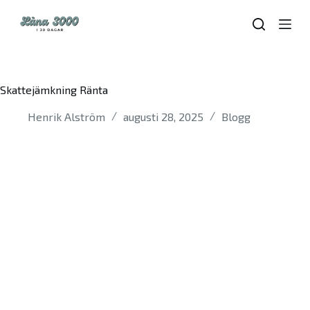
S
k
i
p
t
o
Skattejämkning Ränta
c
o
Henrik Alström
augusti 28, 2025
Blogg
n
t
e
n
t