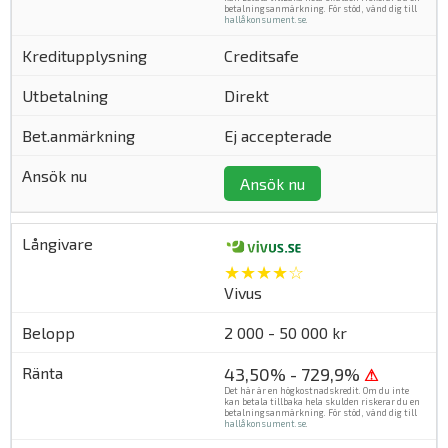
betalningsanmärkning. För stöd, vänd dig till
hallåkonsument.se
.
Creditsafe
Direkt
Ej accepterade
Ansök nu
★★★★☆
Vivus
2 000 - 50 000 kr
43,50% - 729,9%
⚠
Det här är en högkostnadskredit. Om du inte
kan betala tillbaka hela skulden riskerar du en
betalningsanmärkning. För stöd, vänd dig till
hallåkonsument.se
.