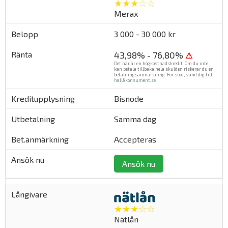
★★★☆☆
Merax
3 000 - 30 000 kr
43,98% - 76,80%
⚠
Det här är en högkostnadskredit. Om du inte
kan betala tillbaka hela skulden riskerar du en
betalningsanmärkning. För stöd, vänd dig till
hallåkonsument.se
.
Bisnode
Samma dag
Accepteras
Ansök nu
★★★☆☆
Nätlån