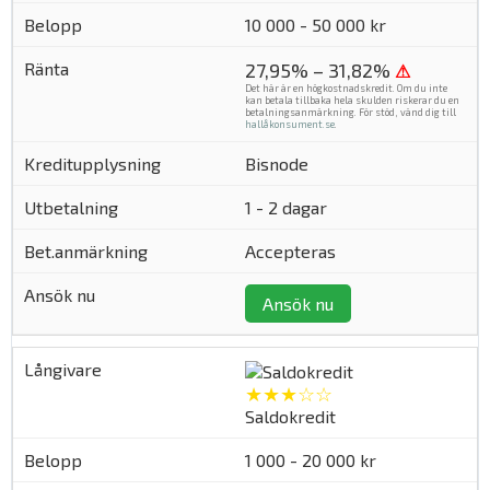
10 000 - 50 000 kr
27,95% – 31,82%
⚠
Det här är en högkostnadskredit. Om du inte
kan betala tillbaka hela skulden riskerar du en
betalningsanmärkning. För stöd, vänd dig till
hallåkonsument.se
.
Bisnode
1 - 2 dagar
Accepteras
Ansök nu
★★★☆☆
Saldokredit
1 000 - 20 000 kr