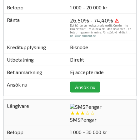
1 000 - 20 000 kr
26,50% - 74,40%
⚠
Det här är en högkostnadskredit. Om du inte
kan betala tillbaka hela skulden riskerar du en
betalningsanmärkning. För stöd, vänd dig till
hallåkonsument.se
.
Bisnode
Direkt
Ej accepterade
Ansök nu
★★★☆☆
SMSPengar
1 000 - 30 000 kr