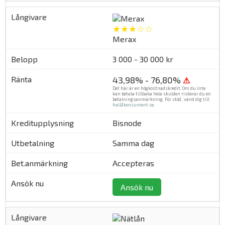
★★★☆☆
Merax
3 000 - 30 000 kr
43,98% - 76,80%
⚠
Det här är en högkostnadskredit. Om du inte
kan betala tillbaka hela skulden riskerar du en
betalningsanmärkning. För stöd, vänd dig till
hallåkonsument.se
.
Bisnode
Samma dag
Accepteras
Ansök nu