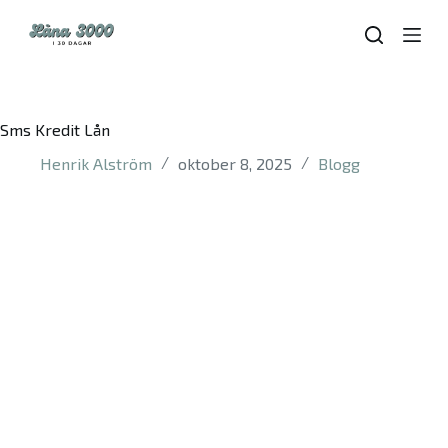
S
k
i
p
t
o
Sms Kredit Lån
c
o
Henrik Alström
oktober 8, 2025
Blogg
n
t
e
n
t