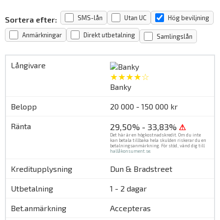
SMS-lån
Utan UC
Hög beviljning
Sortera efter:
Anmärkningar
Direkt utbetalning
Samlingslån
★★★★☆
Banky
20 000 - 150 000 kr
29,50% - 33,83%
⚠
Det här är en högkostnadskredit. Om du inte
kan betala tillbaka hela skulden riskerar du en
betalningsanmärkning. För stöd, vänd dig till
hallåkonsument.se
.
Dun & Bradstreet
1 - 2 dagar
Accepteras