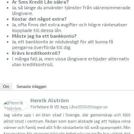
Är Sms Kredit Lån säkra?
Ja, så länge du använder tjänster från välrenommerade
långivare.
Kostar det något extra?
Ja, ofta finns det extra avgifter och högre räntesatser
kopplade till dessa lån.
Måste jag ha ett bankkonto?
Ja, ett bankkonto är nödvändigt för att kunna få
pengarna överförda till dig.
Krävs kreditkontroll?
I många fall ja, men vissa långivare erbjuder alternativ
utan kreditkontroll.
Om
Senaste inläggen
Henrik Alström
hos
Författare & VD
Låna3000i30dagar.se
Jag växte upp i en liten stad i Sverige, där gemenskap och tillit
alltid stod i centrum. Redan som barn älskade jag att hjälpa mina
vänner och familj med allt från skolarbete till små sparprojekt. Min
fascination för ekonomi började tidigt när jag insåg hur viktigt det