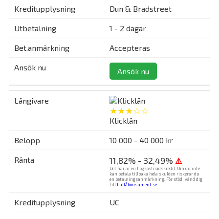
Dun & Bradstreet
1 - 2 dagar
Accepteras
Ansök nu
★★★☆☆
Klicklån
10 000 - 40 000 kr
11,82% - 32,49%
⚠
Det här är en högkostnadskredit. Om du inte
kan betala tillbaka hela skulden riskerar du
en betalningsanmärkning. För stöd, vänd dig
till
hallåkonsument.se
.
UC