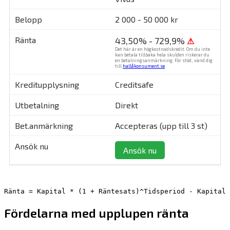
2 000 - 50 000 kr
43,50% - 729,9%
⚠
Det här är en högkostnadskredit. Om du inte
kan betala tillbaka hela skulden riskerar du
en betalningsanmärkning. För stöd, vänd dig
till
hallåkonsument.se
.
Creditsafe
Direkt
Accepteras (upp till 3 st)
Ansök nu
Ränta = Kapital * (1 + Räntesats)^Tidsperiod - Kapital
Fördelarna med upplupen ränta