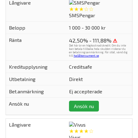
★★★☆☆
SMSPengar
1 000 - 30 000 kr
42,50% - 111,88%
⚠
Det här är en högkostnadskredit. Om du inte
kan betala tillbaka hela skulden riskerar du
en betalningsanmärkning. För stöd, vänd dig
till
hallåkonsument.se
.
Creditsafe
Direkt
Ej accepterade
Ansök nu
★★★★☆
Vivus