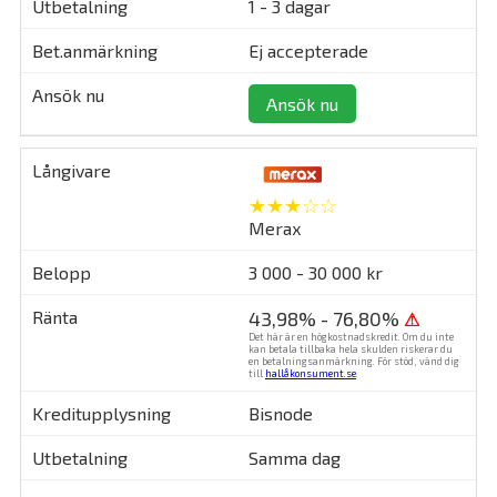
1 - 3 dagar
Ej accepterade
Ansök nu
★★★☆☆
Merax
3 000 - 30 000 kr
43,98% - 76,80%
⚠
Det här är en högkostnadskredit. Om du inte
kan betala tillbaka hela skulden riskerar du
en betalningsanmärkning. För stöd, vänd dig
till
hallåkonsument.se
.
Bisnode
Samma dag