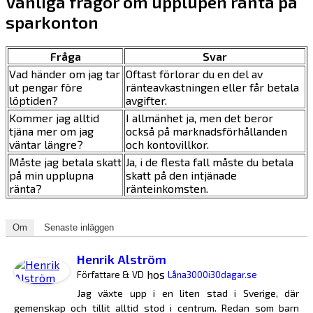
Vanliga frågor om upplupen ränta på
sparkonton
Fråga
Svar
Vad händer om jag tar
Oftast förlorar du en del av
ut pengar före
ränteavkastningen eller får betala
löptiden?
avgifter.
Kommer jag alltid
I allmänhet ja, men det beror
tjäna mer om jag
också på marknadsförhållanden
väntar längre?
och kontovillkor.
Måste jag betala skatt
Ja, i de flesta fall måste du betala
på min upplupna
skatt på den intjänade
ränta?
ränteinkomsten.
Om
Senaste inläggen
Henrik Alström
hos
Författare & VD
Låna3000i30dagar.se
Jag växte upp i en liten stad i Sverige, där
gemenskap och tillit alltid stod i centrum. Redan som barn