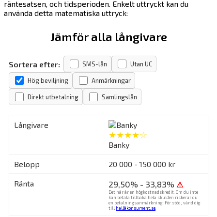
räntesatsen, och tidsperioden. Enkelt uttryckt kan du
använda detta matematiska uttryck:
Jämför alla långivare
Sortera efter:
SMS-lån
Utan UC
Hög beviljning
Anmärkningar
Direkt utbetalning
Samlingslån
★★★★☆
Banky
20 000 - 150 000 kr
29,50% - 33,83%
⚠
Det här är en högkostnadskredit. Om du inte
kan betala tillbaka hela skulden riskerar du
en betalningsanmärkning. För stöd, vänd dig
till
hallåkonsument.se
.