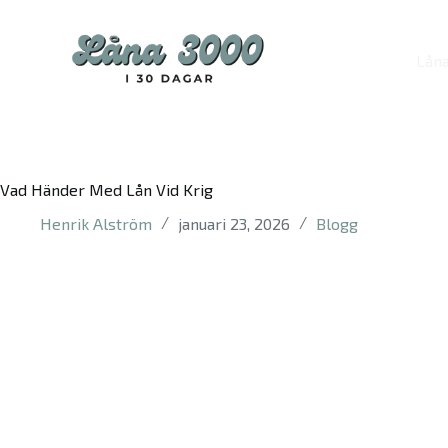
S
k
i
Låna
p
t
o
c
o
n
Vad Händer Med Lån Vid Krig
t
e
Henrik Alström
januari 23, 2026
Blogg
n
t