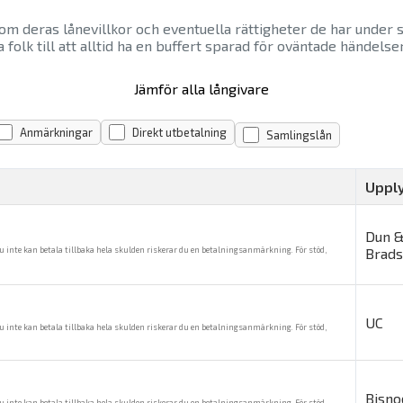
om deras lånevillkor och eventuella rättigheter de har under 
åda folk till att alltid ha en buffert sparad för oväntade händ
Jämför alla långivare
Anmärkningar
Direkt utbetalning
Samlingslån
Uppl
Dun 
u inte kan betala tillbaka hela skulden riskerar du en betalningsanmärkning. För stöd,
Brads
UC
u inte kan betala tillbaka hela skulden riskerar du en betalningsanmärkning. För stöd,
Bisno
u inte kan betala tillbaka hela skulden riskerar du en betalningsanmärkning. För stöd,