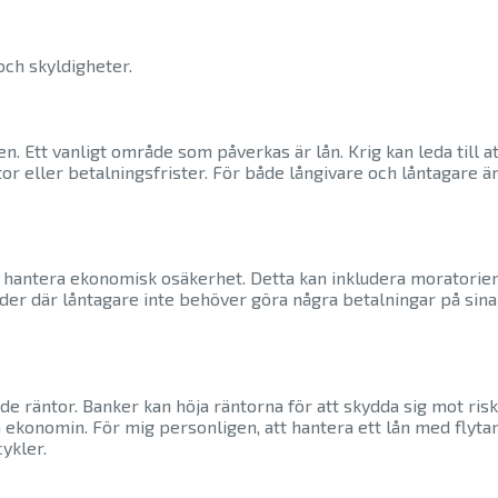
ch skyldigheter.
ren. Ett vanligt område som påverkas är lån. Krig kan leda till 
tor eller betalningsfrister. För både långivare och låntagare är
 hantera ekonomisk osäkerhet. Detta kan inkludera moratorier på
oder där låntagare inte behöver göra några betalningar på sina 
nde räntor. Banker kan höja räntorna för att skydda sig mot ris
ra ekonomin. För mig personligen, att hantera ett lån med fly
ykler.