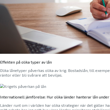
Effekten på olika typer av lån
Olika lånetyper påverkas olika av krig. Bostadslån, till exe
räntor eller bli svårare att beviljas.
Internationell jämförelse: Hur olika länder hanterar lån under
Länder runt om i världen har olika strategier när det gäller h
mitt arbete har jag sett hur vissa länder prioriterar stabili