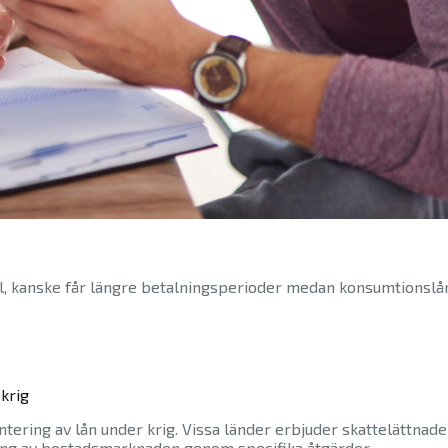
mpel, kanske får längre betalningsperioder medan konsumtionsl
 krig
antering av lån under krig. Vissa länder erbjuder skattelättna
sering av bostadsmarknaden genom specifika åtgärder.