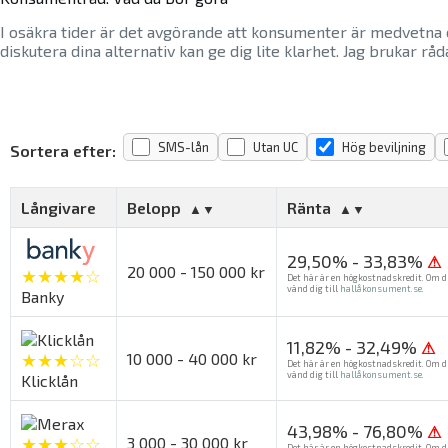
I osäkra tider är det avgörande att konsumenter är medvetna 
diskutera dina alternativ kan ge dig lite klarhet. Jag brukar r
SMS-lån
Utan UC
Hög beviljning
Sortera efter:
Långivare
Belopp
Ränta
29,50% - 33,83%
⚠
20 000 - 150 000 kr
★★★★☆
Det här är en högkostnadskredit. Om d
vänd dig till
hallåkonsument.se
.
Banky
11,82% - 32,49%
⚠
★★★☆☆
10 000 - 40 000 kr
Det här är en högkostnadskredit. Om d
vänd dig till
hallåkonsument.se
.
Klicklån
43,98% - 76,80%
⚠
★★★☆☆
3 000 - 30 000 kr
Det här är en högkostnadskredit. Om d