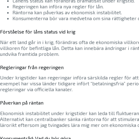
Lånens status kan förändras dramatiskt under krigstid.
Regeringen kan införa nya regler för lån.
Räntorna kan påverkas av ekonomisk instabilitet.
Konsumenterna bör vara medvetna om sina rättigheter o
Förståelse för låns status vid krig
När ett land går in i krig, förändras ofta de ekonomiska villko
villkoren för befintliga lån. Detta kan innebära ändringar i rän
undvika framtida problem.
Regleringar från regeringen
Under krigstider kan regeringar införa särskilda regler för att
exempel har vissa länder tidigare infört “betalningsfria” peri
regleringar via officiella kanaler.
Påverkan på räntan
Ekonomisk instabilitet under krigstider kan leda till fluktuera
Alternativt kan centralbanker sänka räntorna för att stimule
lärorikt eftersom jag tvingades lära mig mer om ekonomiska c
Konsumentråd: Vad du bör göra