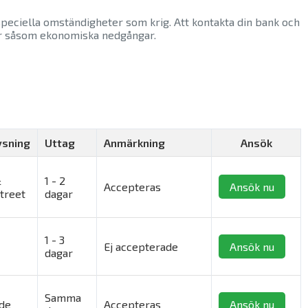
speciella omständigheter som krig. Att kontakta din bank och
elser såsom ekonomiska nedgångar.
ysning
Uttag
Anmärkning
Ansök
&
1 - 2
Accepteras
Ansök nu
treet
dagar
1 - 3
Ej accepterade
Ansök nu
dagar
Samma
de
Accepteras
Ansök nu