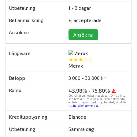
1 - 3 dagar
Ej accepterade
Ansök nu
★★★☆☆
Merax
3 000 - 30 000 kr
43,98% - 76,80%
⚠
Det här är en högkostnadskredit. Om du inte
kan betala tillbaka hela skulden riskerar du
en betalningsanmärkning. För stöd, vänd dig
till
hallåkonsument.se
.
Bisnode
Samma dag