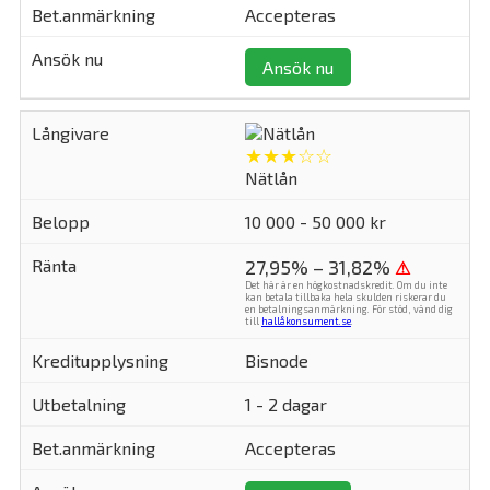
Accepteras
Ansök nu
★★★☆☆
Nätlån
10 000 - 50 000 kr
27,95% – 31,82%
⚠
Det här är en högkostnadskredit. Om du inte
kan betala tillbaka hela skulden riskerar du
en betalningsanmärkning. För stöd, vänd dig
till
hallåkonsument.se
.
Bisnode
1 - 2 dagar
Accepteras