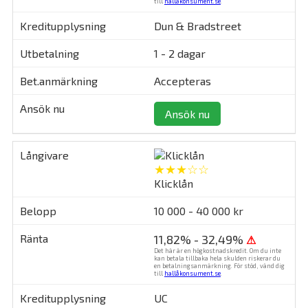
till
hallåkonsument.se
.
Dun & Bradstreet
1 - 2 dagar
Accepteras
Ansök nu
★★★☆☆
Klicklån
10 000 - 40 000 kr
11,82% - 32,49%
⚠
Det här är en högkostnadskredit. Om du inte
kan betala tillbaka hela skulden riskerar du
en betalningsanmärkning. För stöd, vänd dig
till
hallåkonsument.se
.
UC