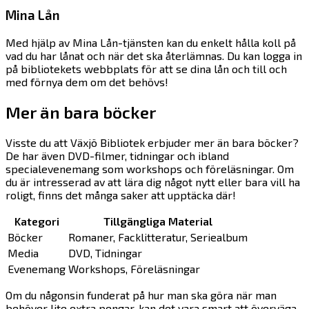
Mina Lån
Med hjälp av Mina Lån-tjänsten kan du enkelt hålla koll på
vad du har lånat och när det ska återlämnas. Du kan logga in
på bibliotekets webbplats för att se dina lån och till och
med förnya dem om det behövs!
Mer än bara böcker
Visste du att Växjö Bibliotek erbjuder mer än bara böcker?
De har även DVD-filmer, tidningar och ibland
specialevenemang som workshops och föreläsningar. Om
du är intresserad av att lära dig något nytt eller bara vill ha
roligt, finns det många saker att upptäcka där!
Kategori
Tillgängliga Material
Böcker
Romaner, Facklitteratur, Seriealbum
Media
DVD, Tidningar
Evenemang
Workshops, Föreläsningar
Om du någonsin funderat på hur man ska göra när man
behöver lite extra pengar, kan det vara smart att överväga